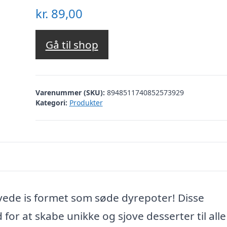
kr.
89,00
Gå til shop
Varenummer (SKU):
8948511740852573929
Kategori:
Produkter
ede is formet som søde dyrepoter! Disse
or at skabe unikke og sjove desserter til alle