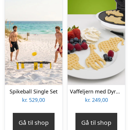
Spikeball Single Set
Vaffeljern med Dyremotiv – KitchPro
kr.
529,00
kr.
249,00
Gå til shop
Gå til shop