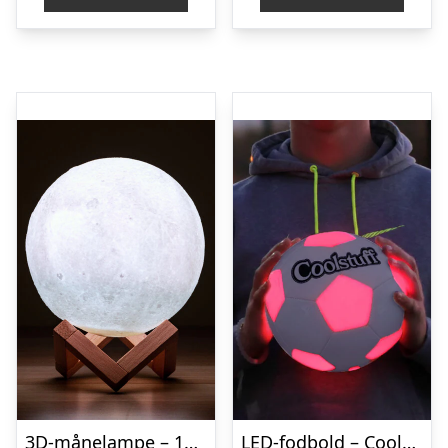
3D-månelampe – 15 cm – 16 Farver – Spralla
LED-fodbold – Coolstuff Illuminate