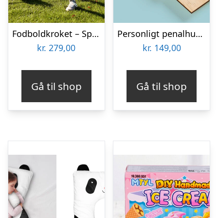
Fodboldkroket – SportMe
Personligt penalhus med foto & tekst
kr.
279,00
kr.
149,00
Gå til shop
Gå til shop