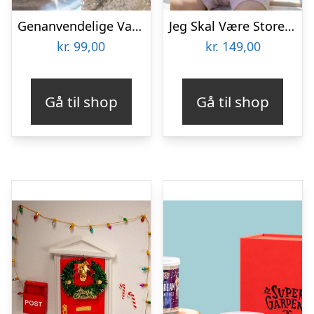
Genanvendelige Vandballoner
Jeg Skal Være Storesøster T-shirt S/S Enhjørning Lavender Med Pink Krystalina Tryk – Legekammeraten.dk
kr.
99,00
kr.
149,00
Gå til shop
Gå til shop