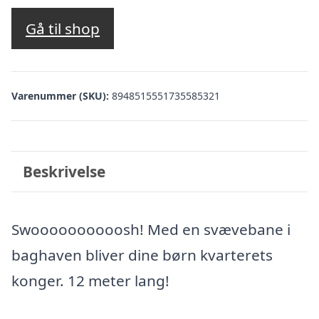
Gå til shop
Varenummer (SKU):
8948515551735585321
Beskrivelse
Swoooooooooosh! Med en svævebane i
baghaven bliver dine børn kvarterets
konger. 12 meter lang!