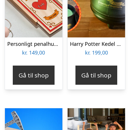
Personligt penalhus med Retrodesign
Harry Potter Kedel Selvrørende Krus
kr.
149,00
kr.
199,00
Gå til shop
Gå til shop